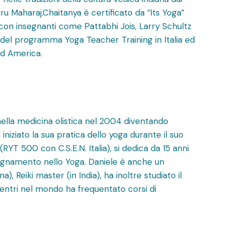
uru Maharaj.Chaitanya è certificato da “Its Yoga”
on insegnanti come Pattabhi Jois, Larry Schultz
e del programma Yoga Teacher Training in Italia ed
ud America.
 nella medicina olistica nel 2004 diventando
niziato la sua pratica dello yoga durante il suo
(RYT 500 con C.S.E.N. Italia), si dedica da 15 anni
nsegnamento nello Yoga. Daniele è anche un
, Reiki master (in India), ha inoltre studiato il
centri nel mondo ha frequentato corsi di