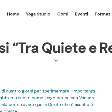
Home
Yoga Studio
Corsi
Eventi
Formazi
Home
Yoga Studio
Corsi
Eventi
F
si “Tra Quiete e R
o di quattro giorni per sperimentare l’importanza
to abbiamo scelto come luogo per questa Vacanza
ideale per ritrovare quella Quiete che è ascolto e
pevolezza.