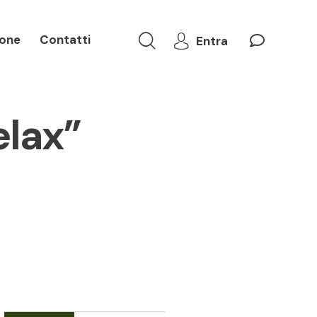
one
Contatti
Entra
ormazione
Contatti
Entra
elax”